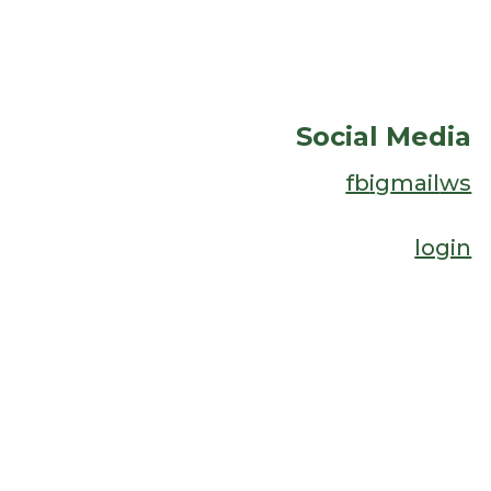
Social Media
fb
ig
mail
ws
login