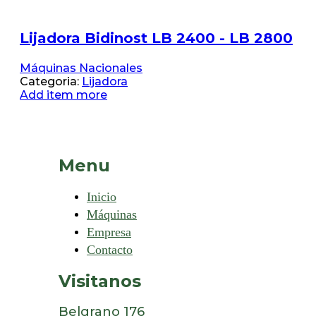
Lijadora Bidinost LB 2400 - LB 2800
Máquinas Nacionales
Categoria:
Lijadora
Add item more
Menu
Inicio
Máquinas
Empresa
Contacto
Visitanos
Belgrano 176